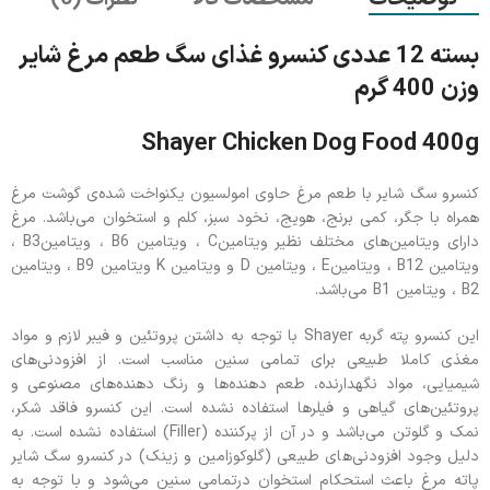
بسته 12 عددی کنسرو غذای سگ طعم مرغ شایر
وزن 400 گرم
Shayer Chicken Dog Food 400g
کنسرو سگ شایر با طعم مرغ حاوی امولسیون یکنواخت شده‌ی گوشت مرغ
همراه با جگر، کمی برنج، هویج، نخود سبز، کلم و استخوان می‌باشد. مرغ
دارای ویتامین‌های مختلف نظیر ویتامینC ، ویتامین B6 ، ویتامینB3 ،
ویتامین B12 ، ویتامینE ، ویتامین D و ویتامین K ویتامین B9 ، ویتامین
B2 ، ویتامین B1 می‌باشد.
این کنسرو پته گربه Shayer با توجه به داشتن پروتئین و فیبر لازم و مواد
مغذی کاملا طبیعی برای تمامی سنین مناسب است. از افزودنی‌های
شیمیایی، مواد نگهدارنده، طعم دهنده‌ها و رنگ دهنده‌های مصنوعی و
پروتئین‌های گیاهی و فیلرها استفاده نشده است. این کنسرو فاقد شکر،
نمک و گلوتن می‌باشد و در آن از پرکننده (Filler) استفاده نشده است. به
دلیل وجود افزودنی‌های طبیعی (گلوکوزامین و زینک) در کنسرو سگ شایر
پاته مرغ باعث استحکام استخوان درتمامی سنین می‌شود و با توجه به