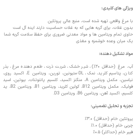
ویژگی های کلیدی:
با مرغ واقعی تهیه شده است، منبع عالی پروتئین
بدون غلات، برای گربه هایی که به غلات حساسیت دارند ایده آل است
حاوی تمام ویتامین ها و مواد معدنی ضروری برای حفظ سلامت گربه شما
یک میان وعده خوشمزه و مغذی
مواد تشکیل دهنده:
آب، مرغ (حداقل ۲۰٪)، شیر خشک، شربت ذرت، طعم دهنده مرغ، بذر
کتان، پتاسیم کلرید، نمک، DL-متیونین، تورین، ویتامین E، اکسید روی،
نیاسین، مکمل ویتامین A، منگنز اکسید، کلسیم پانتوتنات، بیوتین، اسید
فولیک، مکمل ویتامین B12، کولین کلرید، ویتامین B1، ویتامین B2، ید
کلسیم، اکسید آهن، ویتامین B6، ویتامین D3.
تجزیه و تحلیل تضمینی:
پروتئین خام (حداقل) ۳.۰٪
چربی خام (حداقل) ۱.۰٪
فیبر خام (حداکثر) ۰.۵٪