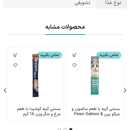
نوع غذا
تشویقی
محصولات مشابه
تماس بگیرید
تماس بگیرید
بستنی گربه با طعم سالمون و
بستنی گربه کوشیدا با طعم
ب
میگو پین Peien Salmon &
مرغ و جگر وزن 16 گرم
م
Shrimp وزن 10 گرم