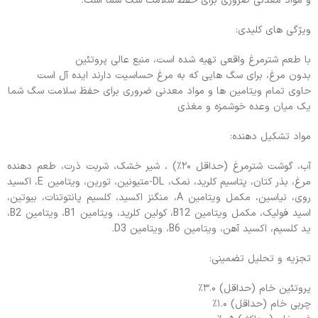
و مواد معدنی ضروری برای حفظ سلامت سگ شما است.
ویژگی های کلیدی:
با طعم شترمرغ واقعی تهیه شده است، منبع عالی پروتئین
بدون مرغ، برای سگ هایی که به مرغ حساسیت دارند ایده آل است
حاوی تمام ویتامین ها و مواد معدنی ضروری برای حفظ سلامت سگ شما
یک میان وعده خوشمزه و مغذی
مواد تشکیل دهنده:
آب، گوشت شترمرغ (حداقل ۲۰٪) ، شیر خشک، شربت ذرت، طعم دهنده
مرغ، بذر کتان، پتاسیم کلرید، نمک، DL-متیونین، تورین، ویتامین E، اکسید
روی، نیاسین، مکمل ویتامین A، منگنز اکسید، کلسیم پانتوتنات، بیوتین،
اسید فولیک، مکمل ویتامین B12، کولین کلرید، ویتامین B1، ویتامین B2،
ید کلسیم، اکسید آهن، ویتامین B6، ویتامین D3.
تجزیه و تحلیل تضمینی:
پروتئین خام (حداقل) ۳.۰٪
چربی خام (حداقل) ۱.۰٪