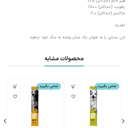
فیبر خام (حداکثر) ۰.۵٪
رطوبت (حداکثر) ۸۰.۰٪
خاکستر (حداکثر) ۱.۰٪
تغذیه:
این بستنی را به عنوان یک میان وعده به سگ خود بدهید
محصولات مشابه
تماس بگیرید
تماس بگیرید