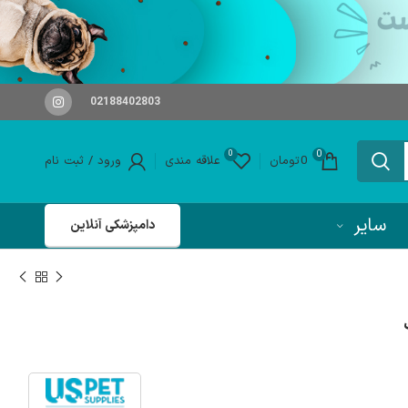
02188402803
0
0
0
تومان
علاقه مندی
ورود / ثبت نام
سایر
دامپزشکی آنلاین