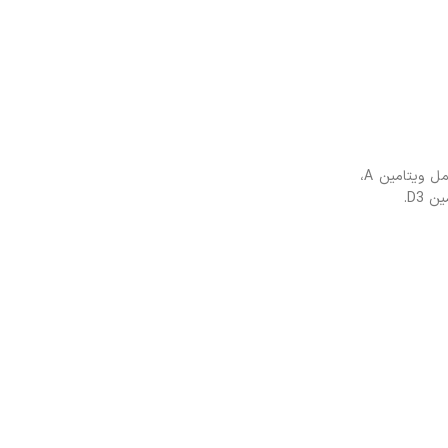
آب، مرغ (حداقل ۲۰٪)، شیر خشک، شربت ذرت، طعم دهنده مرغ، بذر کتان، پتاسیم کلرید، نمک، DL-متیونین، تورین، ویتامین E، اکسید روی، نیاسین، مکمل ویتامین A،