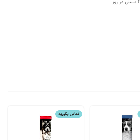
این بستنی را به عنوان یک میان وعده به توله سگ خود بدهید. به توله سگ های ۳ تا ۶ ماهه ۱/۲-۱ بستنی در روز و به توله سگ های ۶ ماه تا ۱ ساله ۱-۲ بستنی در روز
تماس بگیرید