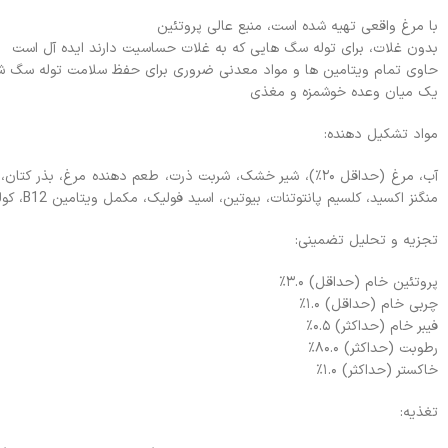
با مرغ واقعی تهیه شده است، منبع عالی پروتئین
بدون غلات، برای توله سگ هایی که به غلات حساسیت دارند ایده آل است
حاوی تمام ویتامین ها و مواد معدنی ضروری برای حفظ سلامت توله سگ ش
یک میان وعده خوشمزه و مغذی
مواد تشکیل دهنده:
منگنز اکسید، کلسیم پانتوتنات، بیوتین، اسید فولیک، مکمل ویتامین B12، کولین کلرید، ویتامین B1، ویتامین B2، ید کلسیم، اکسید آهن، ویتامین B6، ویتامین D3.
تجزیه و تحلیل تضمینی:
پروتئین خام (حداقل) ۳.۰٪
چربی خام (حداقل) ۱.۰٪
فیبر خام (حداکثر) ۰.۵٪
رطوبت (حداکثر) ۸۰.۰٪
خاکستر (حداکثر) ۱.۰٪
تغذیه: