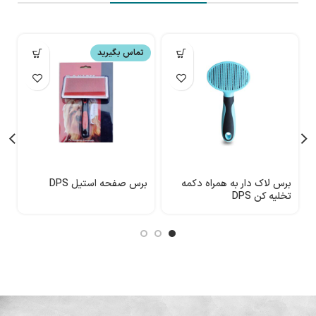
تماس بگیرید
برس لاک دار به همراه دکمه
برس صفحه استیل DPS
تخلیه کن DPS
مت