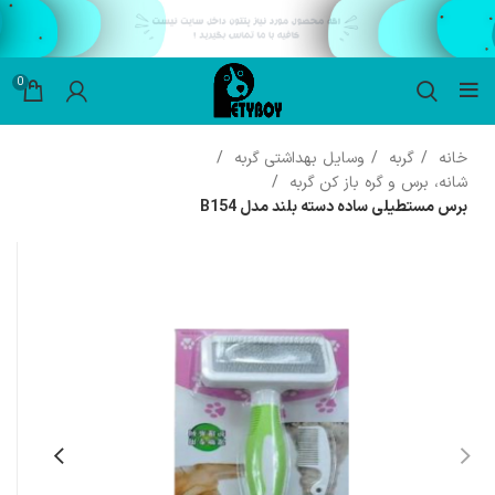
0
خانه
گربه
وسایل بهداشتی گربه
شانه، برس و گره باز کن گربه
برس مستطیلی ساده دسته بلند مدل B154