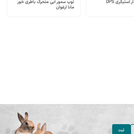
 استیکری DPS
توپ سمور آبی متحرک باطری خور
مانا ارغوان