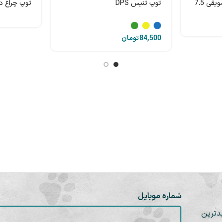
توپ لاتکسی با مخزن تشویقی 7.5
توپ تنیس DPS
توپ چراغ دار
تومان
شماره موبایل
دترین