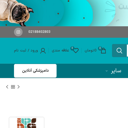
02188402803
0
0
0
تومان
علاقه مندی
ورود / ثبت نام
سایر
دامپزشکی آنلاین