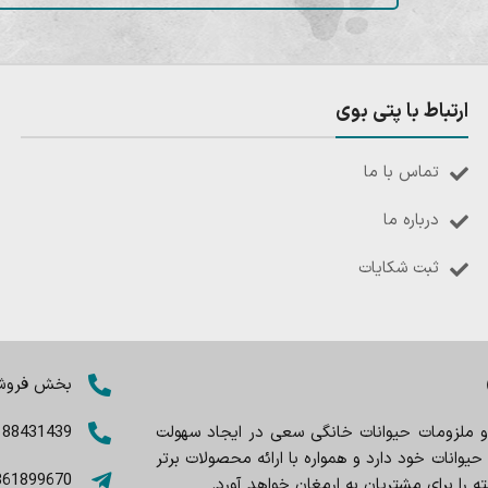
ارتباط با پتی بوی
تماس با ما
درباره ما
ثبت شکایات
بخش فروش: 8402803
 و ملزومات حیوانات خانگی سعی در ایجاد سهولت
188431439
وانات خود دارد و همواره با ارائه محصولات برتر
361899670
را برای مشتریان به ارمغان خواهد آورد.