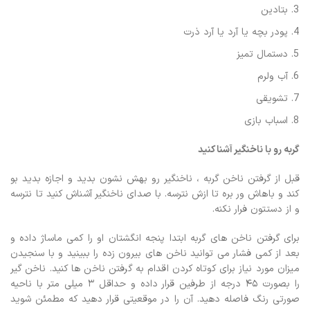
بتادین
پودر بچه یا آرد یا آرد ذرت
دستمال تمیز
آب ولرم
تشویقی
اسباب بازی
گربه رو با ناخنگیر آشنا کنید
قبل از گرفتن ناخن گربه ، ناخنگیر رو بهش نشون بدید و اجازه بدید بو
کند و باهاش ور بره تا ازش نترسه. با صدای ناخنگیر آشناش کنید تا نترسه
و از دستتون فرار نکنه.
برای گرفتن ناخن های گربه ابتدا پنجه انگشتان او را کمی ماساژ داده و
بعد از کمی فشار می توانید ناخن های بیرون زده را ببینید و با سنجیدن
میزان مورد نیاز برای کوتاه کردن اقدام به گرفتن ناخن ها کنید. ناخن گیر
را بصورت ۴۵ درجه از طرفین قرار داده و حداقل ۳ میلی متر با ناحیه
صورتی رنگ فاصله دهید. آن را در موقعیتی قرار دهید که مطمئن شوید