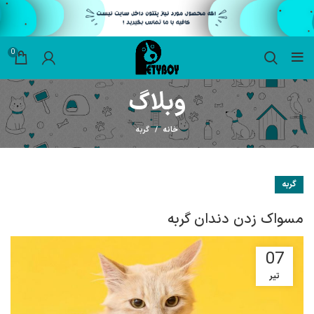
0
وبلاگ
خانه
گربه
گربه
مسواک زدن دندان گربه
07
تیر