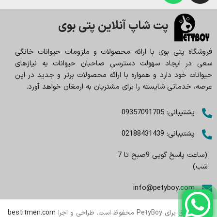
پت شاپ آنلاین پتی بوی
فروشگاه پتی بوی با ارائه محصولات و ملزومات حیوانات خانگی
سعی در ایجاد سهولت دسترسی صاحبان حیوانات به نیازهای
حیوانات خود دارد و همواره با ارائه محصولات برتر و جدید در این
عرصه، خدماتی شایسته را برای مشتریان به ارمغان خواهد آورد.
پشتیبانی: 09357091705
پشتیبانی: 02188431439
(ساعت پاسخ گویی 9صبح تا 7
شب)
info@petyboy.com
تمام حقوق برای PetyBoy محفوظ است. طراحی و اجرا
bestitmen.com