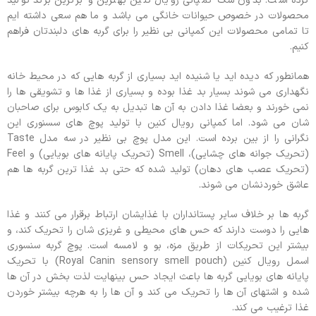
کرده است. بدون شک کمپانی رویال کنین بهترین و برترین برند تولید
محصولات در خصوص حیوانات خانگی می باشد و ما هم سعی داشته ایم
تا تمامی محصولات این کمپانی بی نظیر را برای گربه های دلبندتان فراهم
کنیم.
همانطور که دیده اید یا شنیده اید بسیاری از گربه هایی که در محیط خانه
نگهداری می شوند بسیار بد غذا بوده و بسیاری از غذا ها و تشویقی ها را
نمی خورند و بعضا غذا دادن به آن ها تبدیل به یک کابوس برای صاحبان
شان می شود. اما کمپانی رویال کنین با تولید پوچ های سسنوری این
نگرانی را از بین برده است. این مدل پوچ بی نظیر در سه مدل Taste
(تحریک جوانه های چشایی)، Smell (تحریک پایانه های بویایی) و Feel
(تحریک عصب های دهان) تولید شده که حتی بد غذا ترین گربه ها هم
عاشق خوردنشان می شوند.
گربه ها بر خلاف سایر پستانداران با غذایشان ارتباط برقرار می کنند و غذا
هایی را دوست دارند که حس های محیطی و غریزی شان را تحریک کند، و
بیشتر این تحریکات از طریق مزه، بو و لامسه است. پوچ گربه سنسوری
اسمل رویال کنین (Royal Canin sensory smell pouch) با تحریک
پایانه های بویایی گربه ها باعث ایجاد حس بینهایت لذت بخش در آن ها
شده و اشتهای آن ها را تحریک می کند و آن ها را به هرچه بیشتر خوردن
غذا ترغیب می کند.