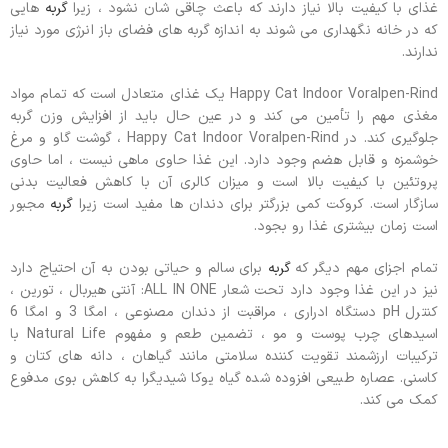
غذای با کیفیت بالا نیاز دارند که باعث چاقی شان نشود ، زیرا
گربه
هایی
که در خانه نگهداری می شوند به اندازه گربه های فضای باز انرژی مورد نیاز
ندارند.
Happy Cat Indoor Voralpen-Rind یک غذای متعادل است که تمام مواد
مغذی مهم را تأمین می کند و در عین حال باید از افزایش وزن گربه
جلوگیری کند. در Happy Cat Indoor Voralpen-Rind ، گوشت گاو و مرغ
خوشمزه و قابل هضم وجود دارد. این غذا حاوی ماهی نیست ، اما حاوی
پروتئین با کیفیت بالا است و میزان کالری آن با کاهش فعالیت بدنی
سازگار است. کروکت کمی بزرگتر برای دندان ها مفید است زیرا
گربه
مجبور
است زمان بیشتری غذا رو بجود.
تمام اجزای مهم دیگر که
گربه
برای سالم و حیاتی بودن به آن احتیاج دارد
نیز در این غذا وجود دارد تحت شعار ALL IN ONE: آنتی هیربال ، تورین ،
کنترل pH دستگاه ادراری ، مراقبت از دندان مصنوعی ، امگا 3 و امگا 6
اسیدهای چرب پوست و مو ، تضمین طعم و مفهوم Natural Life با
ترکیبات ارزشمند تقویت کننده سلامتی مانند گیاهان ، دانه های کتان و
کاسنی. عصاره طبیعی افزوده شده گیاه یوکا شیدیگرا به کاهش بوی مدفوع
کمک می کند.