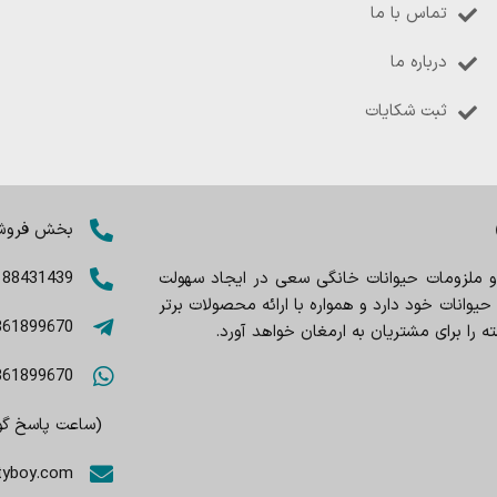
تماس با ما
درباره ما
ثبت شکایات
بخش فروش: 8402803
 و ملزومات حیوانات خانگی سعی در ایجاد سهولت
188431439
وانات خود دارد و همواره با ارائه محصولات برتر
361899670
را برای مشتریان به ارمغان خواهد آورد.
361899670
(ساعت پاسخ گویی 9صبح تا
tyboy.com