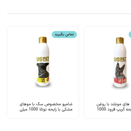
تماس بگیرید
ای موبلند با روغن
شامپو مخصوص سگ با موهای
نارگیل – رایحه گریپ فرود 1000
مشکی با رایحه نوتلا 1000 میلی
لیتر USpet