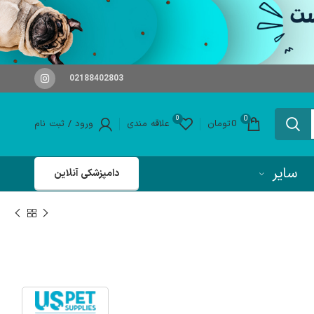
02188402803
0
0
0
تومان
علاقه مندی
ورود / ثبت نام
سایر
دامپزشکی آنلاین