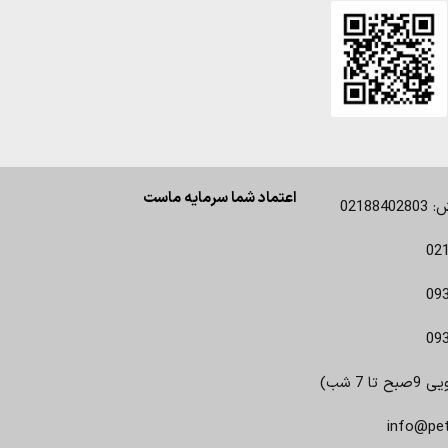
اعتماد شما سرمایه ماست
0218
02
09
09
 7 شب)
info@pe