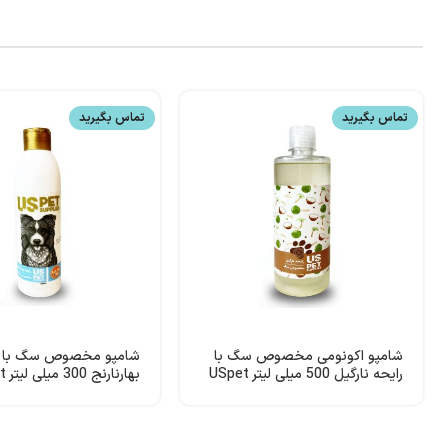
تماس بگیرید
تماس بگیرید
شامپو اکونومی مخصوص سگ با
شامپو مخصوص سگ با ر
رایحه نارگیل 500 میلی لیتر USpet
بهارنارنج 300 میلی لیتر USpet