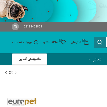
02188402803
0
0
0
تومان
علاقه مندی
ورود / ثبت نام
سایر
دامپزشکی آنلاین