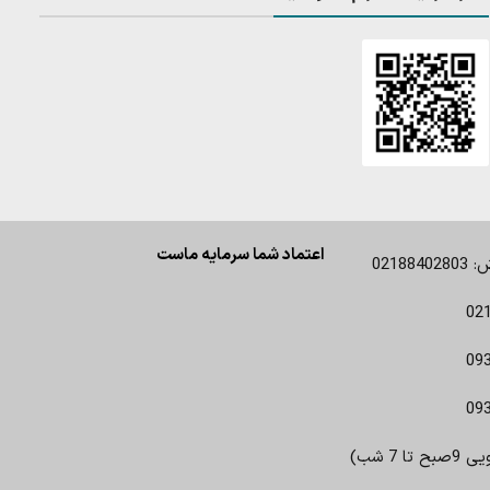
اعتماد شما سرمایه ماست
0218
02
09
09
 7 شب)