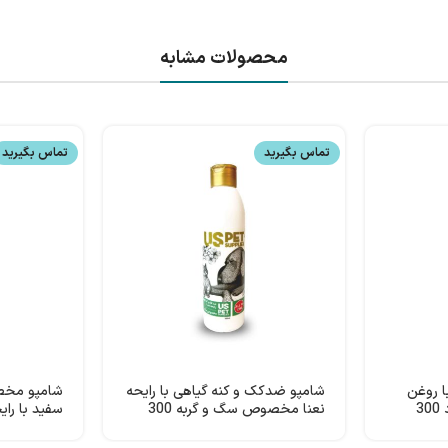
محصولات مشابه
تماس بگیرید
تماس بگیرید
ا روغن
شامپو ضدکک و کنه گیاهی با رایحه
شامپو مخ
نارگیل – رایحه گریپ فرود 300
نعنا مخصوص سگ و گربه 300
میلی لیتر USpet
USpet