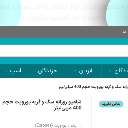
 ما
دگان
آبزیان
خزندگان
اسب
ه سگ و گربه یوروپت حجم 400 میلی‌لیتر
شامپو روزانه سگ و گربه یوروپت حجم
تماس بگیرید
400 میلی‌لیتر
برند : یوروپت (Europet)