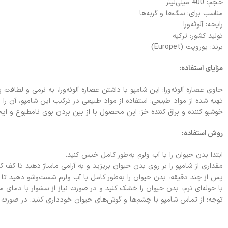
حجم: 400 میلی‌لیتر
مناسب برای: سگ‌ها و گربه‌ها
رایحه: آلوئه‌ورا
تولید کشور: ترکیه
برند: یوروپت (Europet)
مزایای استفاده:
حاوی عصاره آلوئه‌ورا: این شامپو با داشتن عصاره آلوئه‌ورا، به نرمی و لط
تهیه شده از مواد طبیعی: استفاده از مواد طبیعی در ترکیب این شامپو، آن را ب
خوشبو کننده و براق کننده خز: این محصول با از بین بردن بوی نامطبوع و ای
روش استفاده:
ابتدا بدن حیوان را با آب ولرم به‌طور کامل خیس کنید.
مقداری از شامپو را بر روی بدن حیوان بریزید و به آرامی ماساژ دهید تا کف کن
پس از چند دقیقه، بدن حیوان را به‌طور کامل با آب ولرم شست‌وشو دهید تا اث
با حوله‌ای نرم، بدن حیوان را خشک کنید و در صورت نیاز از سشوار با دمای مل
توجه: از تماس شامپو با چشم‌ها و گوش‌های حیوان خودداری کنید. در صورت 