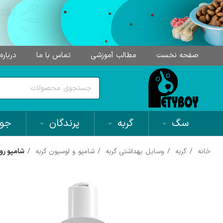
صفحه نخست
مطالب آموزشی
تماس با ما
درباره
سگ
گربه
پرندگان
جون
خانه
گربه
وسایل بهداشتی گربه
شامپو و لوسیون گربه
شامپو روزان