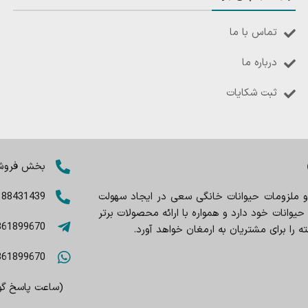
تماس با ما
درباره ما
ثبت شکایات
بخش فروش: 8402803
 و ملزومات حیوانات خانگی سعی در ایجاد سهولت
188431439
وانات خود دارد و همواره با ارائه محصولات برتر
361899670
را برای مشتریان به ارمغان خواهد آورد.
361899670
(ساعت پاسخ گویی 9صبح تا