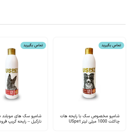
تماس بگیرید
تماس بگیرید
شامپو مخصوص سگ با رایحه هات
شامپو سگ های موبلند ب
چاکلت 1000 میلی لیتر USpet
میلی لیتر USpet