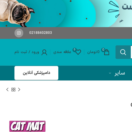
02188402803
0
0
0
تومان
علاقه مندی
ورود / ثبت نام
سایر
دامپزشکی آنلاین
Ca