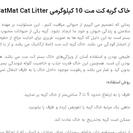
خاک گربه کت مت 10 کیلوگرمی CatMat Cat Litter
زمانی که تصمیم می گیریم از حیوانی مراقبت کنیم ، این مسئولیت بر عهده 
سلامتی و زندگی حیوان و خود ما ایجاد نشود. گربه یکی از حیوانات محبو
بستر است به این دلیل که گربه ها به صورت غریزی برای اجابت مزاج از حفره
از انتشار آلودگی می باشد. خاک گربه کت مت کاملا ارگانیک می باشد و از با ک
طبیعی بودن و استفاده آسان از ویژگی‌های خاک بستر کت مت می باشد. همچ
بودن آن است. همچنین این خاک قدرت جذب و خاصیت گلوله شوندگی بسیار بال
بدون گرد و غبار می باشد و رطوبت موجود داخل خاک را به ظرف انتقال نمی
روش استفاده:
ظرف را به ارتفاع حدود 5 تا 7 سانتی‌متر از خاک گربه پر نمایید.
ماهی یک مرتبه خاک گربه را تعویض کرده و ظرف را بشویید.
ممکن است گربه به‌تدریج به خاک عادت کند.
از تماس مستقیم زنان حامله، پرستاران نوزاد، نوزادان و کسانی که از لحاظ