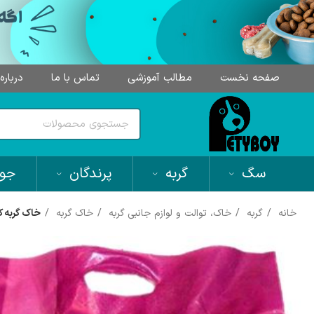
صفحه نخست
مطالب آموزشی
تماس با ما
درباره
سگ
گربه
پرندگان
جون
خانه
گربه
خاک، توالت و لوازم جانبی گربه
خاک گربه
خاک گربه کت مت 10 کیلوگرمی