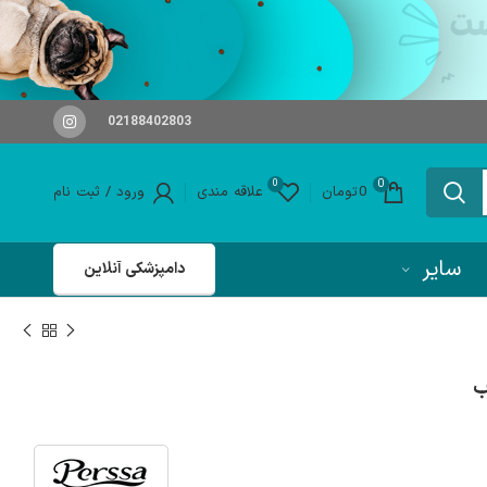
02188402803
0
0
0
تومان
علاقه مندی
ورود / ثبت نام
سایر
دامپزشکی آنلاین
ب