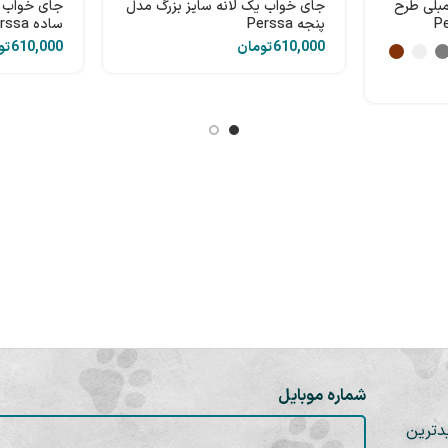
مبلی طرح
جای خواب یک لانه سایز بزرگ مدل
جای خواب ی
پنجه Perssa
ساده Perssa
تومان
تو
شماره موبایل
دترین