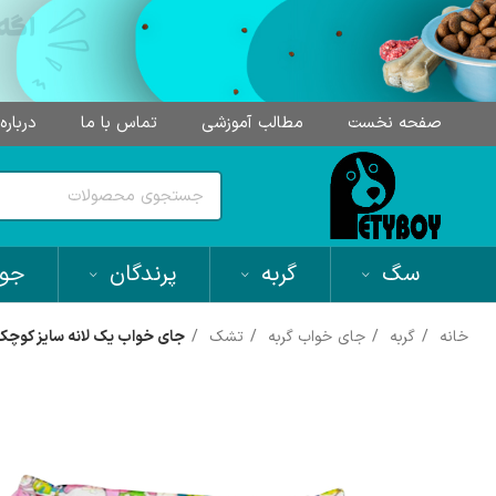
صفحه نخست
مطالب آموزشی
تماس با ما
درباره
سگ
گربه
پرندگان
جون
خانه
گربه
جای خواب گربه
تشک
جای خواب یک لانه سایز کوچک مد