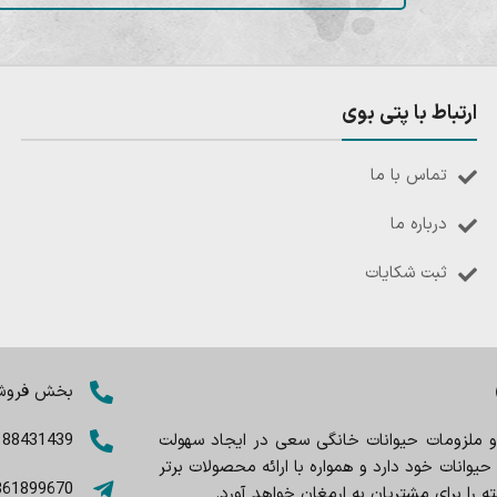
ارتباط با پتی بوی
تماس با ما
درباره ما
ثبت شکایات
بخش فروش: 8402803
 و ملزومات حیوانات خانگی سعی در ایجاد سهولت
188431439
وانات خود دارد و همواره با ارائه محصولات برتر
361899670
را برای مشتریان به ارمغان خواهد آورد.