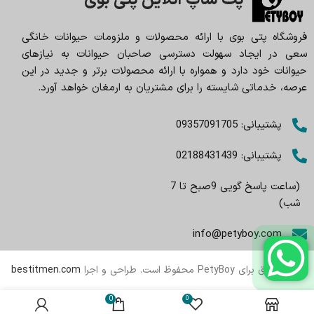
پت شاپ آنلاین پتی بوی
فروشگاه پتی بوی با ارائه محصولات و ملزومات حیوانات خانگی
سعی در ایجاد سهولت دسترسی صاحبان حیوانات به نیازهای
حیوانات خود دارد و همواره با ارائه محصولات برتر و جدید در این
عرصه، خدماتی شایسته را برای مشتریان به ارمغان خواهد آورد.
پشتیبانی: 09357091705
پشتیبانی: 02188431439
(ساعت پاسخ گویی 9صبح تا 7
شب)
info@petyboy.com
تمام حقوق برای PetyBoy محفوظ است. طراحی و اجرا
bestitmen.com
0
0