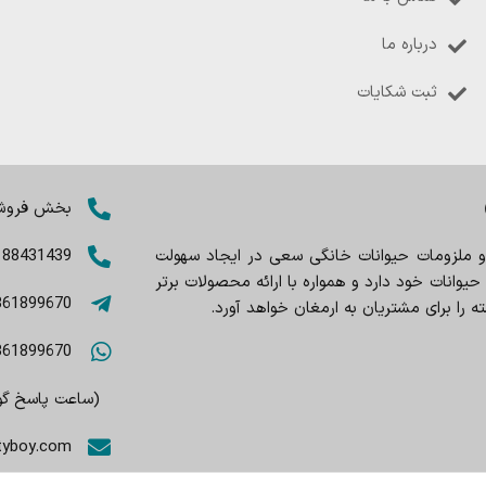
درباره ما
ثبت شکایات
بخش فروش: 8402803
 و ملزومات حیوانات خانگی سعی در ایجاد سهولت
188431439
وانات خود دارد و همواره با ارائه محصولات برتر
361899670
را برای مشتریان به ارمغان خواهد آورد.
361899670
(ساعت پاسخ گویی 9صبح تا
tyboy.com