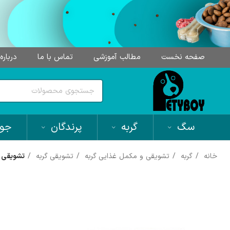
صفحه نخست
مطالب آموزشی
تماس با ما
درباره
سگ
گربه
پرندگان
جون
خانه
گربه
تشویقی و مکمل غذایی گربه
تشویقی گربه
تشویقی سط