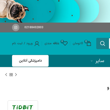
02188402803
0
0
0
تومان
علاقه مندی
ورود / ثبت نام
سایر
دامپزشکی آنلاین
و