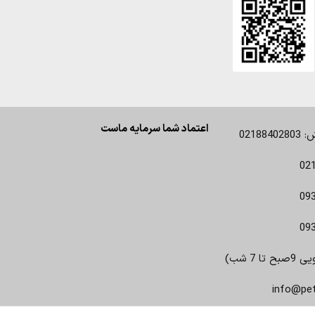
اعتماد شما سرمایه ماست
0218
02
09
09
 7 شب)
info@pe