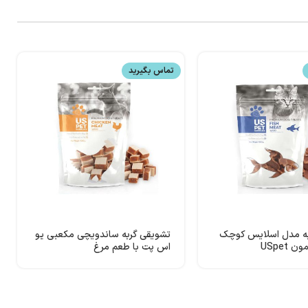
تماس بگیرید
به مدل اسلایس کوچک
تشویقی گربه ساندویچی مکعبی یو
 USpet
اس پت با طعم مرغ