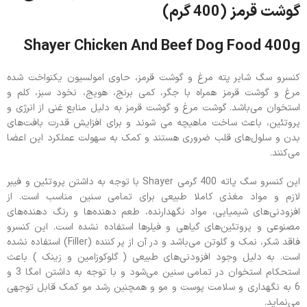
گوشت قرمز (400 گرم)
Shayer Chicken And Beef Dog Food 400g
کنسرو سگ شایر پته مرغ و گوشت قرمز، حاوی امولسیون یکنواخت شده
مرغ و گوشت قرمز همراه با جگر، کمی برنج، هویج، نخود سبز، کلم و
استخوان می‌باشد. گوشت مرغ و گوشت قرمز به دلیل منابع غنی از انرژی و
پروتئین، باعث ساخت ماهیچه می شوند و برای افزایش قدرت بافت‌های
بدن و سلول‌های قلب ضروری هستند و کمک به سهولت عملکرد این اعضا
می‌کنند.
این کنسرو سگ پاته 400 گرمی Shayer با توجه به داشتن پروتئین و فیبر
لازم و مواد مغذی کاملا طبیعی برای تمامی سنین مناسب است. از
افزودنی‌های شیمیایی، مواد نگهدارنده، طعم دهنده‌ها و رنگ دهنده‌های
مصنوعی و پروتئین‌های گیاهی و فیلرها استفاده نشده است. این کنسرو
فاقد شکر، نمک و گلوتن می‌باشد و در آن از پر کننده (Filler) استفاده نشده
است. به دلیل وجود افزودنی‌های طبیعی ( گلوکوزامین و زینک ) باعث
استحکام استخوان در تمامی سنین می‌شود و با توجه به داشتن امگا 3 و
6 به نگهداری و سلامت پوست و مو و همچنین رشد مو کمک قابل توجهی
می‌نماید.