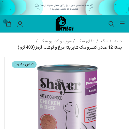
0
خانه
سگ
غذای سگ
سوپ و کنسرو سگ
بسته 12 عددی کنسرو سگ شایر پته مرغ و گوشت قرمز (400 گرم)
تماس بگیرید