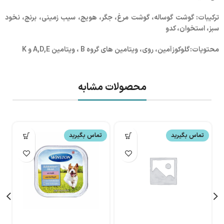
ترکیبات: گوشت گوساله، گوشت مرغ، جگر، هویج، سیب زمینی، برنج، نخود
سبز، استخوان، کدو
محتویات:گلوکوزآمین، روی، ویتامین های گروه B ، ویتامین A,D,E و K
محصولات مشابه
تماس بگیرید
تماس بگیرید