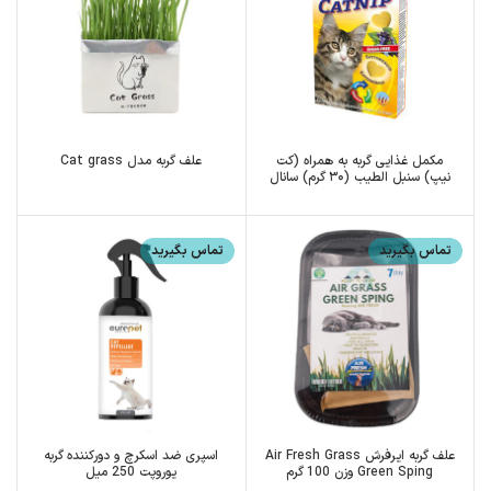
مکمل غذایی گربه به همراه (کت
علف گربه مدل Cat grass
نیپ) سنبل الطیب (۳۰ گرم) سانال
تماس بگیرید
تماس بگیرید
علف گربه ایرفرش Air Fresh Grass
اسپری ضد اسکرچ و دورکننده گربه
Green Sping وزن 100 گرم
یوروپت 250 میل