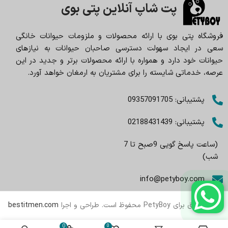
پت شاپ آنلاین پتی بوی
فروشگاه پتی بوی با ارائه محصولات و ملزومات حیوانات خانگی
سعی در ایجاد سهولت دسترسی صاحبان حیوانات به نیازهای
حیوانات خود دارد و همواره با ارائه محصولات برتر و جدید در این
عرصه، خدماتی شایسته را برای مشتریان به ارمغان خواهد آورد.
پشتیبانی: 09357091705
پشتیبانی: 02188431439
(ساعت پاسخ گویی 9صبح تا 7
شب)
info@petyboy.com
تمام حقوق برای PetyBoy محفوظ است. طراحی و اجرا
bestitmen.com
0
0