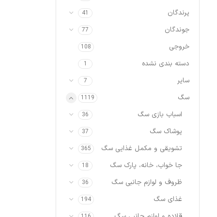
پرندگان
41
جوندگان
77
خروجی
108
دسته بندی نشده
1
سایر
7
سگ
1119
اسباب بازی سگ
36
پوشاک سگ
37
تشویقی و مکمل غذایی سگ
365
جا خواب، خانه، پارک سگ
18
ظروف و لوازم جانبی سگ
36
غذای سگ
194
قلاده و لوازم جانبی سگ
116