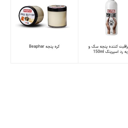
راقبت کننده پنجه سگ و
کره پنجه Beaphar
ه رد اسپرینگ 150ml