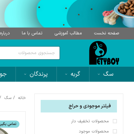
صفحه نخست
مطالب آموزشی
تماس با ما
درباره
سگ
گربه
پرندگان
جون
خانه
سگ
فیلتر موجودی و حراج
محصولات تخفیف دار
تماس بگیری
محصولات موجود