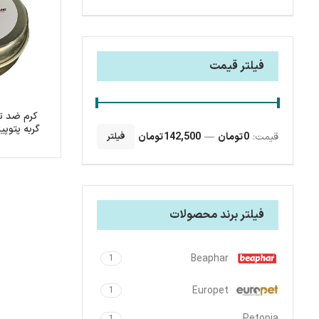
فیلتر قیمت
کرم ضد ت
گربه پتوپیا حجم 5
قیمت:
0 تومان
—
142,500 تومان
فیلتر
فیلتر برند محصولات
Beaphar
1
Europet
1
Petopia
1