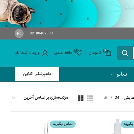
02188402803
0
0
0
تومان
علاقه مندی
ورود / ثبت نام
سایر
دامپزشکی آنلاین
مایش
24
36
گیرید
تماس بگیرید