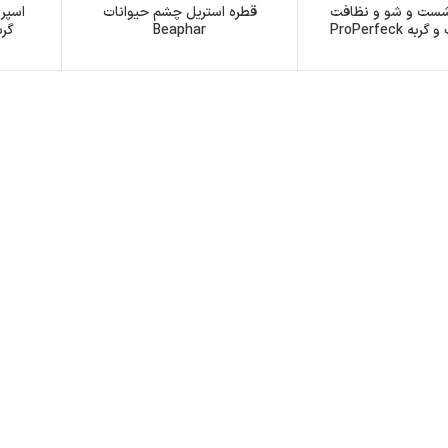
ست و شو و نظافت
قطره استریل چشم حیوانات
اسپر
 ProPerfeck
Beaphar
گربه 60 میلی