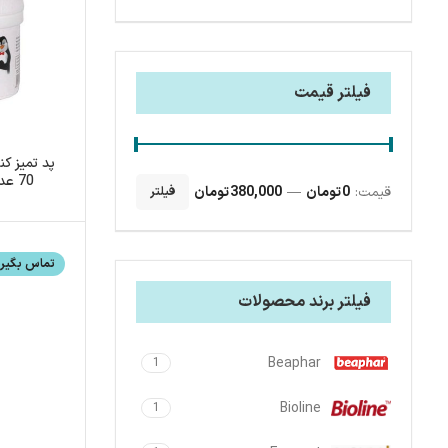
فیلتر قیمت
پد تمیز ک
70 
قیمت:
0 تومان
—
380,000 تومان
فیلتر
(mrpenguin)
تماس بگیری
فیلتر برند محصولات
Beaphar
1
Bioline
1