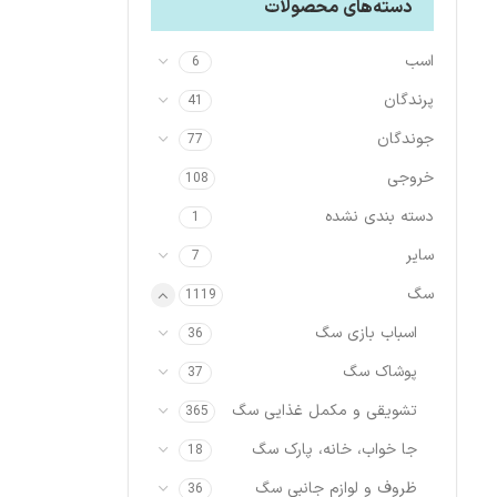
دسته‌های محصولات
اسب
6
پرندگان
41
جوندگان
77
خروجی
108
دسته بندی نشده
1
سایر
7
سگ
1119
اسباب بازی سگ
36
پوشاک سگ
37
تشویقی و مکمل غذایی سگ
365
جا خواب، خانه، پارک سگ
18
ظروف و لوازم جانبی سگ
36