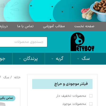
صفحه نخست
مطالب آموزشی
تماس با ما
درباره
سگ
گربه
پرندگان
جون
خانه
سگ
فیلتر موجودی و حراج
محصولات تخفیف دار
تماس بگیری
محصولات موجود