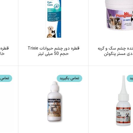
ننده چشم سگ و گربه
قطره دور چشم حیوانات Trixie
قطره 
عددی مستر پنگوئن
حجم 50 میلی لیتر
د
تماس بگیرید
تماس ب