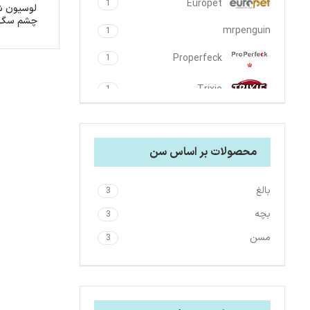
Europet
1
لوسیون ش
چشم سگ و گربه
mrpenguin
1
Properfeck
1
Trixie
1
USpet
1
محصولات بر اساس سن
بالغ
3
بچه
3
مسن
3