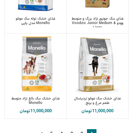
غذای سگ جونیور نژاد بزرگ و متوسط
غذای خشک توله سگ مونلو
وودو Voodoo Junior Medium &
Monello مدل پاپی
Large
غذای خشک سگ مونلو تردیشنال
غذای خشک سگ بالغ نژاد متوسط
طعم مرغ و برنج
Monello
تومان
تومان