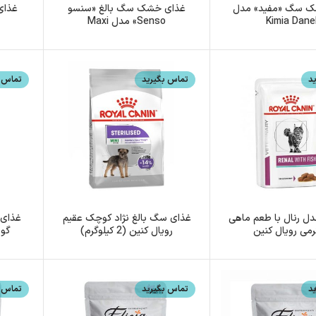
ک سگ «مفید» مدل
غذای خشک سگ بالغ «سنسو
غذای
Kimia Dane
Senso» مدل Maxi
د
تماس بگیرید
تماس ب
دل رنال با طعم ماهی
غذای سگ بالغ نژاد کوچک عقیم
غذای
رویال کنین (2 کیلوگرم)
گوشت
د
تماس بگیرید
تماس ب