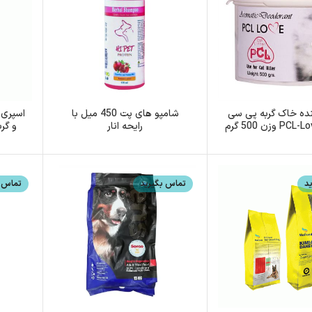
ده خاک گربه پی سی
شامپو های پت 450 میل با
اسپری
رایحه انار
و گر
د
تماس بگیرید
تماس ب