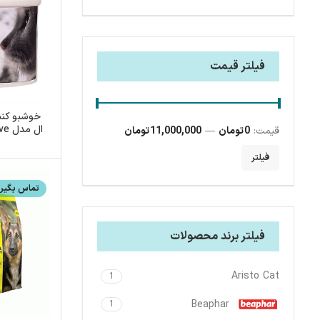
فیلتر قیمت
خوشبو کنن
ال مدل PCL-Love وزن 500 گرم
قیمت:
0 تومان
—
11,000,000 تومان
فیلتر
تماس بگیری
فیلتر برند محصولات
Aristo Cat
1
Beaphar
1