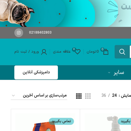
02188402803
0
0
0
تومان
علاقه مندی
ورود / ثبت نام
سایر
دامپزشکی آنلاین
مایش
24
36
گیرید
تماس بگیرید