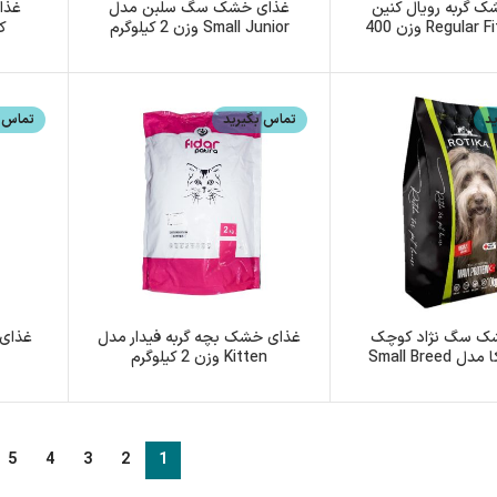
 گربه رویال کنین
غذای خشک سگ سلبن مدل
غذا
مدل Regular Fit 32 وزن 400
Small Junior وزن 2 کیلوگرم
کو
گرم
د
تماس بگیرید
تماس ب
ک سگ نژاد کوچک
غذای خشک بچه گربه فیدار مدل
بالغ روتیکا مدل Small Breed
Kitten وزن 2 کیلوگرم
2 کیلوگرم
5
4
3
2
1