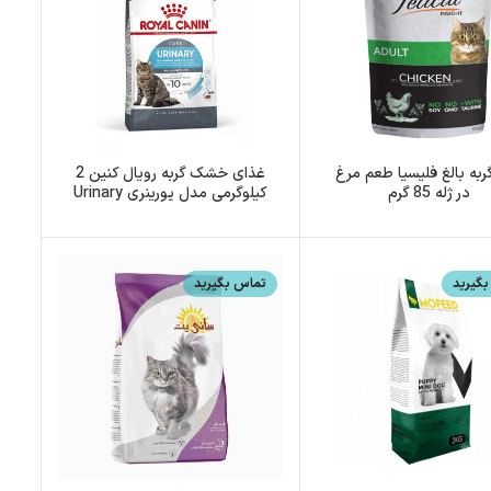
ربه بالغ فلیسیا طعم مرغ
غذای خشک گربه رویال کنین 2
در ژله 85 گرم
کیلوگرمی مدل یورینری Urinary
Care
گیرید
تماس بگیرید