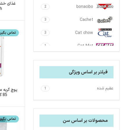
غذای خش
bonacibo
2
h
Cachet
3
Cat chow
3
تماس بگیری
Cat Mat
1
Celebone
4
Cute Cat
1
فیلتر بر اساس ویژگی
Europet
1
عقیم شده
1
پوچ گربه م
Felicia
85 گرمی رویال کنین
3
felix
1
تماس بگیری
محصولات بر اساس سن
Fidar
2