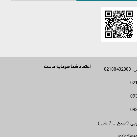
اعتماد شما سرمایه ماست
0218
02
09
09
 7 شب)
info@pe