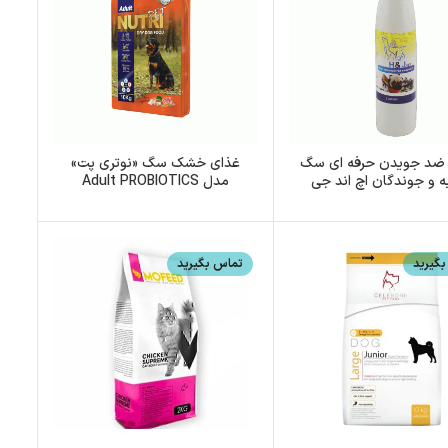
 ضد جویدن حرفه ای سگ
غذای خشک سگ «نوتری پت»
به و جوندگان اچ اند جی
مدل Adult PROBIOTICS
200 میل
(21%)
گیرید
تماس بگیرید