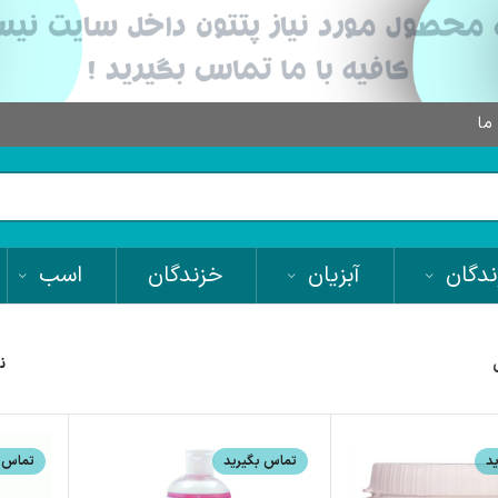
 ما
دگان
آبزیان
خزندگان
اسب
ن
د
تماس بگیرید
تماس ب