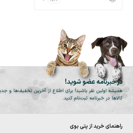
گربه
1011
مرغ و ماهی
1
TIDBIT
1
مرغ و میگو
1
USpet
4
میکس
1
Voodoo
2
Wanpy
6
winston
2
پتچی
1
در خبرنامه عضو شوید!
سانی پت
1
همیشه اولین نفر باشید! برای اطلاع از آخرین تخفیف‌ها و جدی
شاتوت
1
کالاها در خبرنامه ثبت‌نام کنید.
شایر
1
نوتری پت
4
راهنمای خرید از پتی بوی