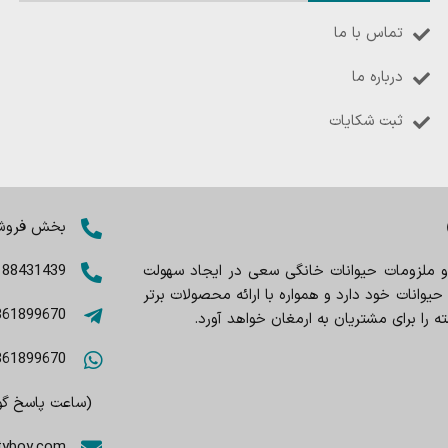
تماس با ما
درباره ما
ثبت شکایات
بخش فروش: 8402803
 و ملزومات حیوانات خانگی سعی در ایجاد سهولت
188431439
وانات خود دارد و همواره با ارائه محصولات برتر
361899670
را برای مشتریان به ارمغان خواهد آورد.
361899670
(ساعت پاسخ گویی 9صبح تا
tyboy.com