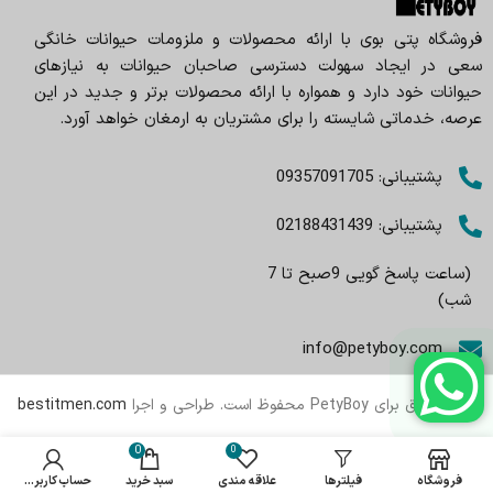
فروشگاه پتی بوی با ارائه محصولات و ملزومات حیوانات خانگی
سعی در ایجاد سهولت دسترسی صاحبان حیوانات به نیازهای
حیوانات خود دارد و همواره با ارائه محصولات برتر و جدید در این
عرصه، خدماتی شایسته را برای مشتریان به ارمغان خواهد آورد.
پشتیبانی: 09357091705
پشتیبانی: 02188431439
(ساعت پاسخ گویی 9صبح تا 7
شب)
info@petyboy.com
تمام حقوق برای PetyBoy محفوظ است. طراحی و اجرا
bestitmen.com
0
0
فروشگاه
فیلترها
علاقه مندی
سبد خرید
حساب کاربری من